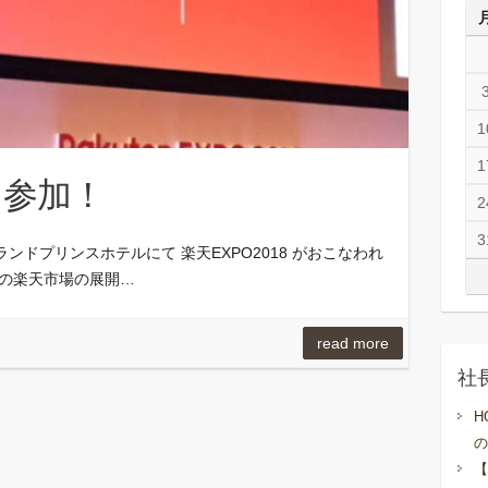
1
1
8に参加！
2
3
ンドプリンスホテルにて 楽天EXPO2018 がおこなわれ
後の楽天市場の展開…
read more
社
H
の
【