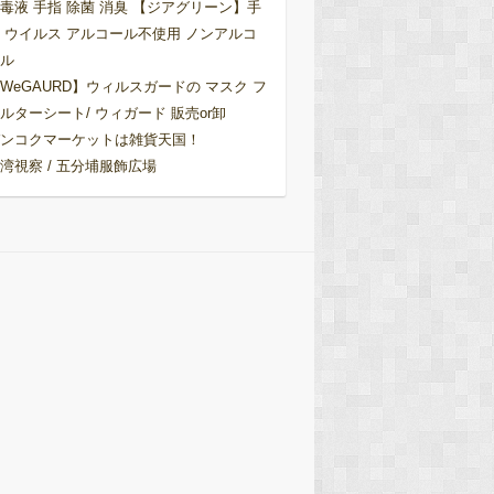
毒液 手指 除菌 消臭 【ジアグリーン】手
 ウイルス アルコール不使用 ノンアルコ
ル
WeGAURD】ウィルスガードの マスク フ
ルターシート/ ウィガード 販売or卸
ンコクマーケットは雑貨天国！
湾視察 / 五分埔服飾広場