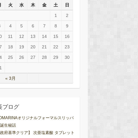
月
火
水
木
金
土
日
1
2
3
4
5
6
7
8
9
0
11
12
13
14
15
16
7
18
19
20
21
22
23
4
25
26
27
28
29
30
1
« 3月
長ブログ
OMARINAオリジナルフォーマルスリッパ
誕生秘話
政府基準クリア】 次亜塩素酸 タブレット