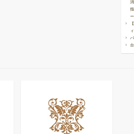
消
指
ー
【
ィ
バ
台